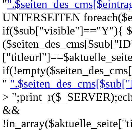
"
".$seiten_des_cms[$eintrag[
UNTERSEITEN foreach($ein
if($sub["visible"]=="Y"){ $
($seiten_des_cms[$sub["ID
["titleurl"]==$aktuelle_seite[
if(!empty($seiten_des_cms[$
"
".$seiten_des_cms[$sub["ID
>
";print_r($_SERVER);echo 
&&
!in_array($aktuelle_seite["