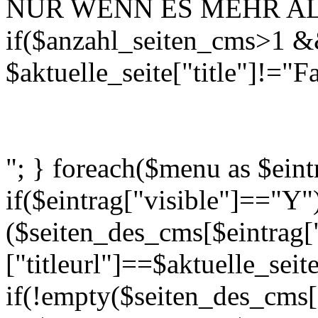
NUR WENN ES MEHR ALS
if($anzahl_seiten_cms>1 
$aktuelle_seite["title"]!="
"; } foreach($menu as $eint
if($eintrag["visible"]=="Y"
($seiten_des_cms[$eintrag[
["titleurl"]==$aktuelle_seite[
if(!empty($seiten_des_cms[$