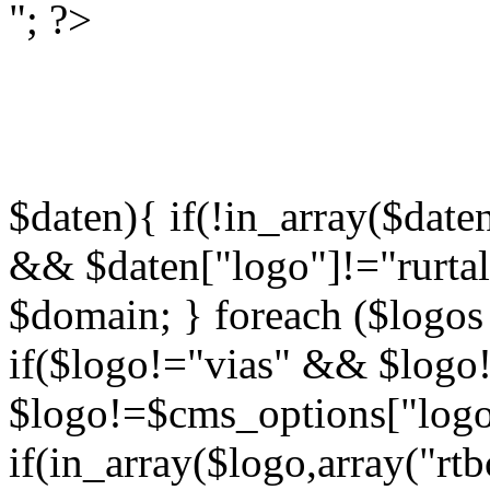
"; ?>
$daten){ if(!in_array($date
&& $daten["logo"]!="rurtal
$domain; } foreach ($logos
if($logo!="vias" && $logo
$logo!=$cms_options["logo
if(in_array($logo,array("rtb