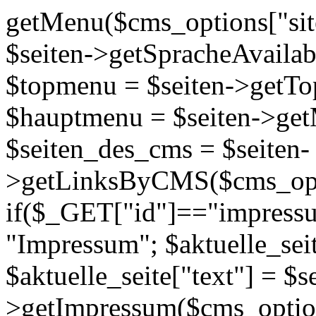
getMenu($cms_options["site
$seiten->getSpracheAvailab
$topmenu = $seiten->getTo
$hauptmenu = $seiten->get
$seiten_des_cms = $seiten-
>getLinksByCMS($cms_optio
if($_GET["id"]=="impressum
"Impressum"; $aktuelle_seit
$aktuelle_seite["text"] = $s
>getImpressum($cms_options[