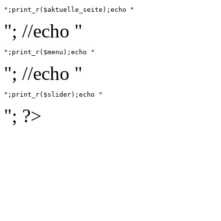
";print_r($aktuelle_seite);echo "
"; //echo "
";print_r($menu);echo "
"; //echo "
";print_r($slider);echo "
"; ?>