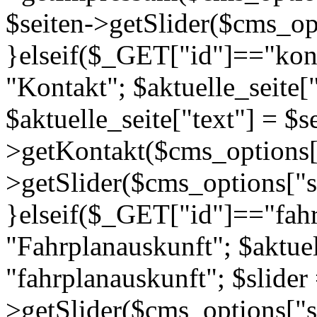
$seiten->getSlider($cms_opt
}elseif($_GET["id"]=="konta
"Kontakt"; $aktuelle_seite["
$aktuelle_seite["text"] = $s
>getKontakt($cms_options["s
>getSlider($cms_options["s
}elseif($_GET["id"]=="fahrp
"Fahrplanauskunft"; $aktuell
"fahrplanauskunft"; $slider 
>getSlider($cms_options["s