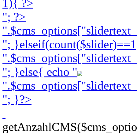
1){ ?>
"; ?>
".$cms_options["slidertext
"; }elseif(count($slider)==1
".$cms_options["slidertext
"; }else{ echo "
".$cms_options["slidertext
"; }?>
getAnzahlCMS($cms_option