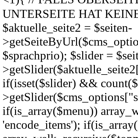
UNTERSEITE HAT KEIN
$aktuelle_seite2 = $seiten-
>getSeiteByUrl($cms_option
$sprachprio); $slider = $sei
>getSlider($aktuelle_seite2[
if(isset($slider) && count($
>getSlider($cms_options["si
if(is_array($menu)) array_
'encode_items'); if(is_arra