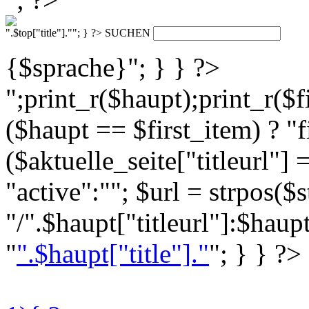
".$top["title"].""; } ?>
SUCHEN
{$sprache}"; } } ?>
";print_r($haupt);print_r($f
($haupt == $first_item) ? "fi
($aktuelle_seite["titleurl"] 
"active":""; $url = strpos($s
"/".$haupt["titleurl"]:$haupt
"
".$haupt["title"]."
"; } } ?>