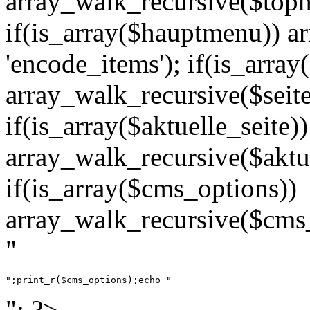
array_walk_recursive($topm
if(is_array($hauptmenu)) a
'encode_items'); if(is_arra
array_walk_recursive($seit
if(is_array($aktuelle_seite))
array_walk_recursive($aktue
if(is_array($cms_options))
array_walk_recursive($cms_
"
";print_r($cms_options);echo "
"; ?>