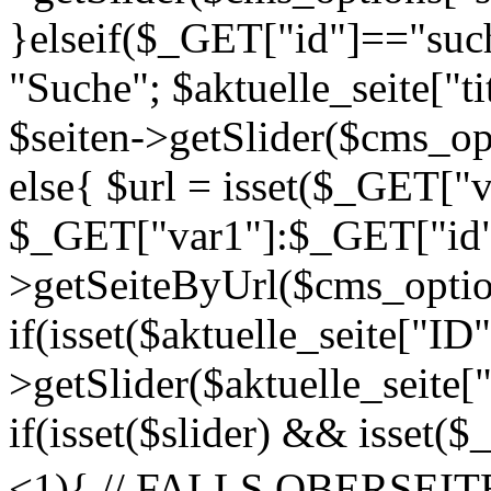
}elseif($_GET["id"]=="suche
"Suche"; $aktuelle_seite["ti
$seiten->getSlider($cms_opt
else{ $url = isset($_GET["v
$_GET["var1"]:$_GET["id"];
>getSeiteByUrl($cms_options
if(isset($aktuelle_seite["ID"
>getSlider($aktuelle_seite["
if(isset($slider) && isset(
<1){ // FALLS OBERSE