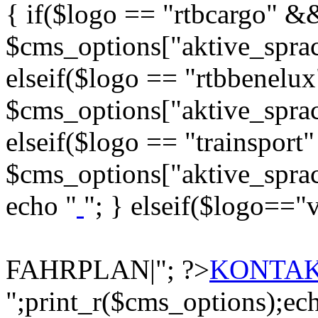
{ if($logo == "rtbcargo" &
$cms_options["aktive_sprac
elseif($logo == "rtbbenelu
$cms_options["aktive_sprac
elseif($logo == "trainsport
$cms_options["aktive_sprac
echo "
"; } elseif($logo=="v
FAHRPLAN|"; ?>
KONTA
";print_r($cms_options);ech